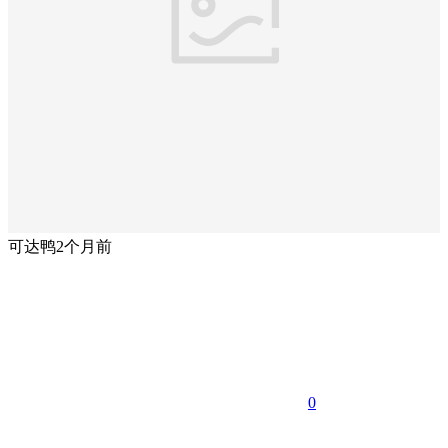
可达鸭
2个月前
0