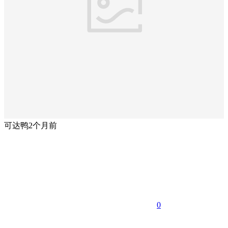
可达鸭
2个月前
0