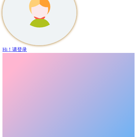
Hi！请登录