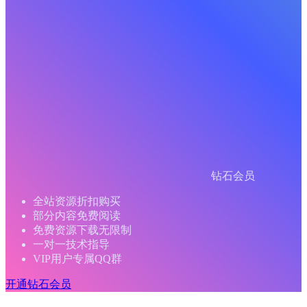
钻石会员
全站资源折扣购买
部分内容免费阅读
免费资源下载无限制
一对一技术指导
VIP用户专属QQ群
开通钻石会员