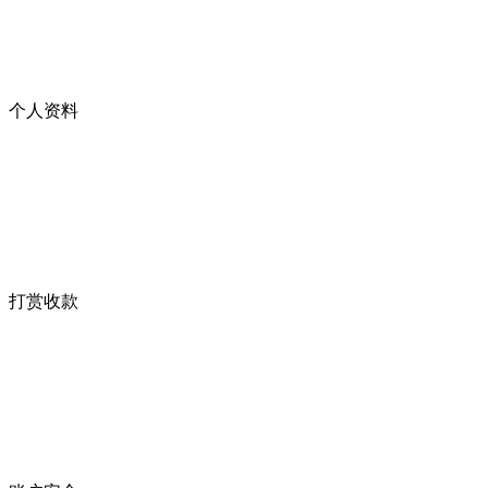
个人资料
打赏收款