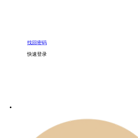
找回密码
快速登录