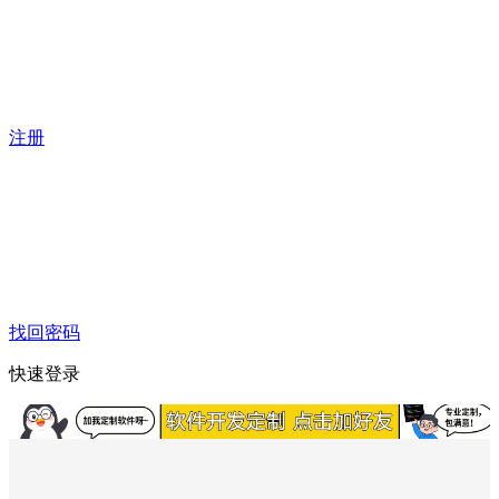
注册
找回密码
快速登录