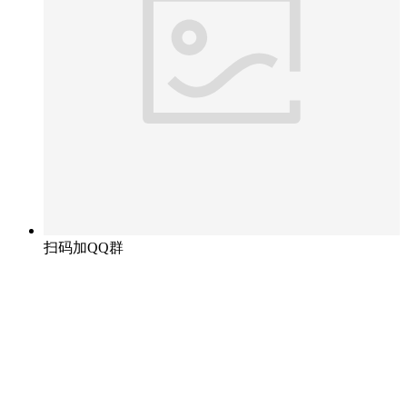
扫码加QQ群