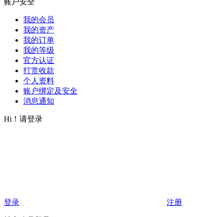
账户安全
我的会员
我的资产
我的订单
我的等级
官方认证
打赏收款
个人资料
账户绑定及安全
消息通知
Hi！请登录
登录
注册