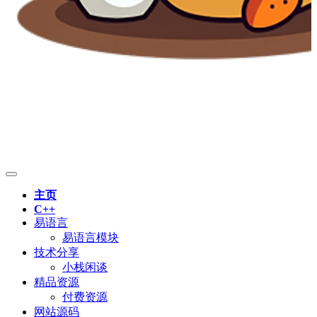
主页
C++
易语言
易语言模块
技术分享
小栈闲谈
精品资源
付费资源
网站源码