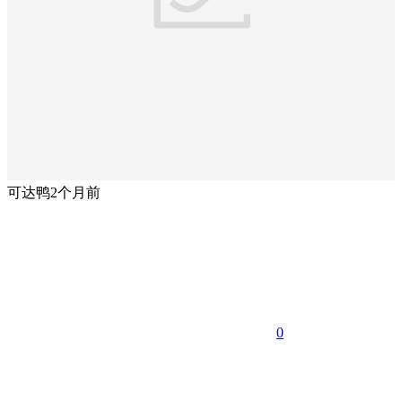
可达鸭
2个月前
0