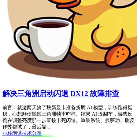
解决三角洲启动闪退 DX12 故障排查
前言：就这两天搞了块新显卡准备折腾 AI 模型，训练跑得挺
稳，心想顺便试试三角洲帧率咋样。结果 AI 没翻车，游戏反
倒在调整亮度那一步直接卡死闪退。重装系统、换驱动、删反
作弊都试了，最后靠...
小栈闲谈
技术分享